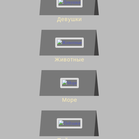
Девушки
Животные
Море