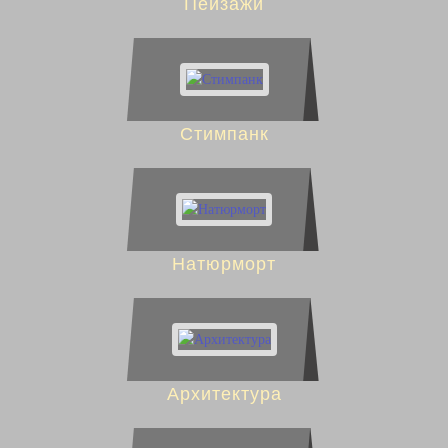
Пейзажи
Стимпанк
Натюрморт
Архитектура