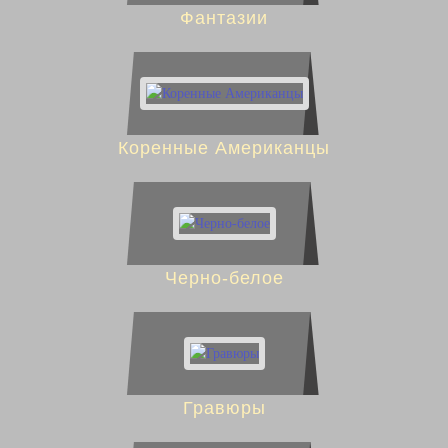
Фантазии
Коренные Американцы
Черно-белое
Гравюры